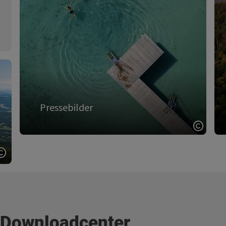
Bitte beachten Sie unbedingt die korrekte
Angabe der Copyrights sowie die
Zuordnung der Bilder zu den jeweiligen
Aussendungen und Themen.
Die entsprechenden Copyright-Hinweise
finden Sie in der Bildbeschreibung.
zu den Bildern
Pressebilder
Copyri
, Pressebilder - Karte umdrehen
, V
Copyright öffnen
 Downloadcenter