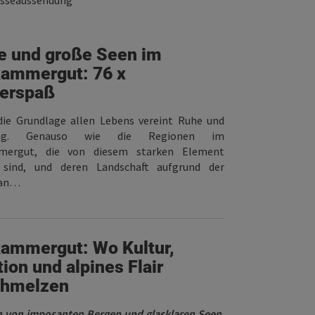
resseaussendung
e und große Seen im
kammergut: 76 x
erspaß
die Grundlage allen Lebens vereint Ruhe und
ng. Genauso wie die Regionen im
ffnen
mergut, die von diesem starken Element
 sind, und deren Landschaft aufgrund der
 an…
ammergut: Wo Kultur,
tion und alpines Flair
chmelzen
von imposanten Bergen und glasklaren Seen,