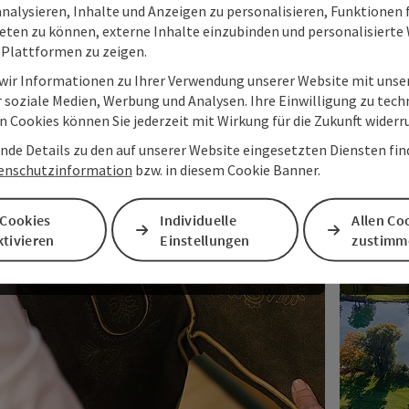
analysieren, Inhalte und Anzeigen zu personalisieren, Funktionen f
eten zu können, externe Inhalte einzubinden und personalisiert
 Plattformen zu zeigen.
 wir Informationen zu Ihrer Verwendung unserer Website mit unse
 soziale Medien, Werbung und Analysen. Ihre Einwilligung zu tech
 Cookies können Sie jederzeit mit Wirkung für die Zukunft widerr
Lebendige Kultur im
nde Details zu den auf unserer Website eingesetzten Diensten find
Salzkammergut
Wo dei
enschutzinformation
bzw. in diesem Cookie Banner.
Zwischen Tracht, Brauchtum und Kreativität.
 Cookies
Individuelle
Allen Co
tivieren
Einstellungen
zustimm