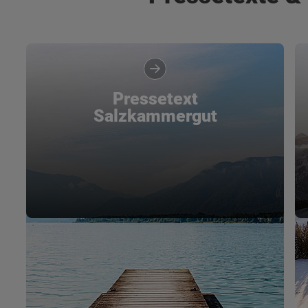
Pressetext
Salzkammergut