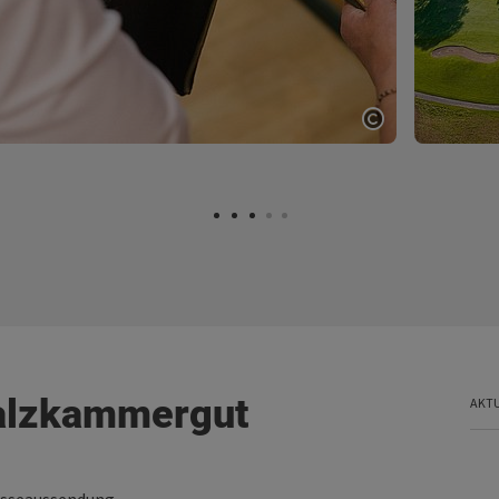
ght öffnen
Copyright öf
Salzkammergut
AKT