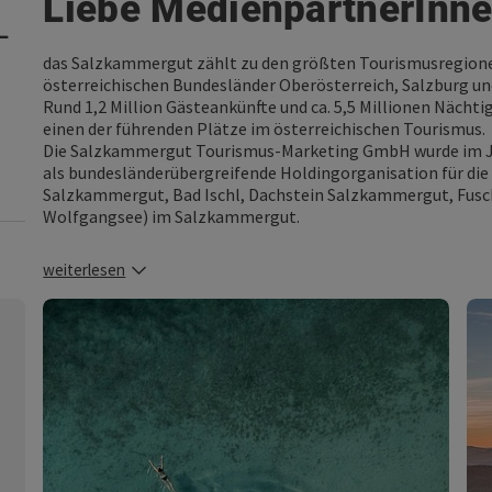
Liebe MedienpartnerInne
das Salzkammergut zählt zu den größten Tourismusregionen i
österreichischen Bundesländer Oberösterreich, Salzburg u
Rund 1,2 Million Gästeankünfte und ca. 5,5 Millionen Näch
einen der führenden Plätze im österreichischen Tourismus
Die Salzkammergut Tourismus-Marketing GmbH wurde im Jul
als bundesländerübergreifende Holdingorganisation für die
Salzkammergut, Bad Ischl, Dachstein Salzkammergut, Fusc
Wolfgangsee) im Salzkammergut.
weiterlesen
Pressebilder
Falls Sie Bilder zu bestimmten Themen
oder Aussendungen benötigen,
finden Sie hier eine Auswahl an Bildern, die
Sie verwenden dürfen.