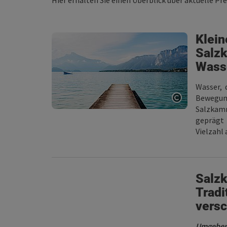
Hier erhalten Sie einen Überblick über aktuelle P
Klein
Salz
Wass
Wasser, 
Bewegu
Copyright ö
Salzkam
geprägt
Vielzahl
Salzk
Tradi
vers
Umgeben 