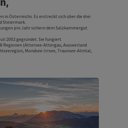
n,
n Österreichs. Es erstreckt sich über die drei
nd Steiermark.
tigungen pro Jahr sichern dem Salzkammergut
.
i 2002 gegründet. Sie fungiert
 8 Regionen (Attersee-Attergau, Ausseerland
hlseeregion, Mondsee-Irrsee, Traunsee-Almtal,
Videomaterial
Unsere Imagevideos nehmen Sie mit auf
eine Reise durch das gesamte
Salzkammergut.
Erleben Sie die Magie des Sommers ebenso
wie die Faszination des Winters, der