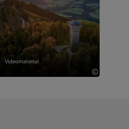
ebenfalls zahlreiche Abenteuer für Sie
bereithält.
Besuchen Sie unseren YouTube-Kanal und
lassen Sie sich von weiteren Inspirationen
begeistern.
zu den Videos
Videomaterial
ght öffnen
Copyright öff
ideomaterial - Karte umdrehen