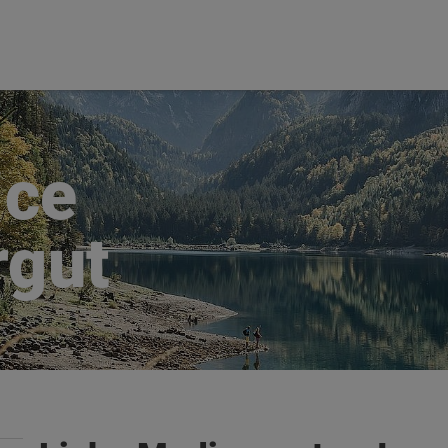
ice
gut