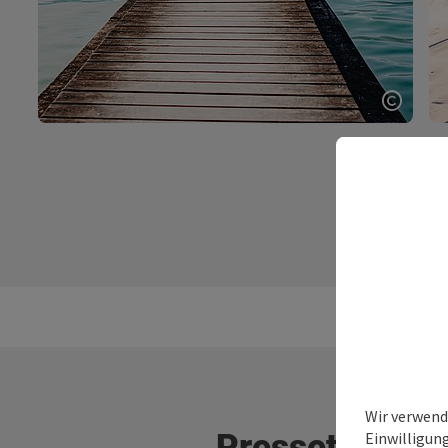
Copyri
Wir verwend
Pressetexte 
Einwilligun