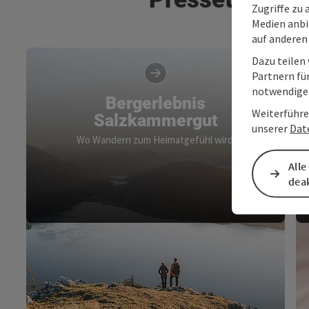
Zugriffe zu 
Medien anbi
auf anderen
Dazu teilen
Partnern für
notwendigen
Bergerlebnis
Weiterführe
Salzkammergut
unserer
Dat
Wo Wandern zum Heimatgefühl wird.
Alle
deak